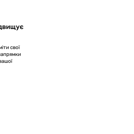
ідвищує
іти свої
 напрямки
вашої