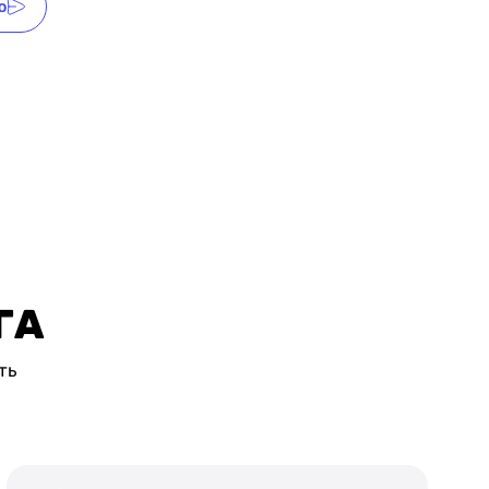
ю
АГА
ть