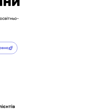
ИНИ
освітньо-
овно
лієнтів