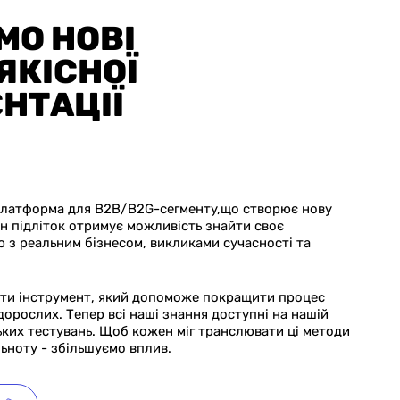
О НОВІ
ЯКІСНОЇ
НТАЦІЇ
платформа для B2B/B2G-сегменту,що створює нову
ен підліток отримує можливість знайти своє
 з реальним бізнесом, викликами сучасності та
ти інструмент, який допоможе покращити процес
 дорослих. Тепер всі наші знання доступні на нашій
ьких тестувань. Щоб кожен міг транслювати ці методи
ільноту - збільшуємо вплив.