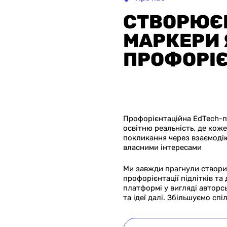
СТВОРЮЄМ
МАРКЕРИ 
ПРОФОРІЄ
Профорієнтаційна EdTech-
освітню реальність, де кож
покликання через взаємодію
власними інтересами
Ми завжди прагнули створи
профорієнтації підлітків та
платформі у вигляді авторс
та ідеї далі. Збільшуємо сп