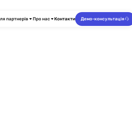
ля партнерів
Про нас
Контакти
Демо-консультація
ИЙ
ОФЕСІЯ,
НА ВЖЕ
НІ
Україні
раці та