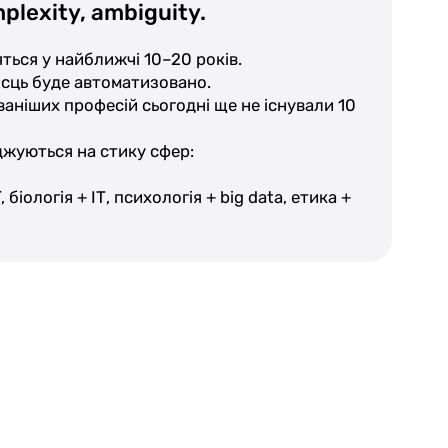
plexity, ambiguity.
ться у найближчі 10–20 років.
ісць буде автоматизовано.
аніших професій сьогодні ще не існували 10
джуються на стику сфер:
 біологія + ІТ, психологія + big data, етика +