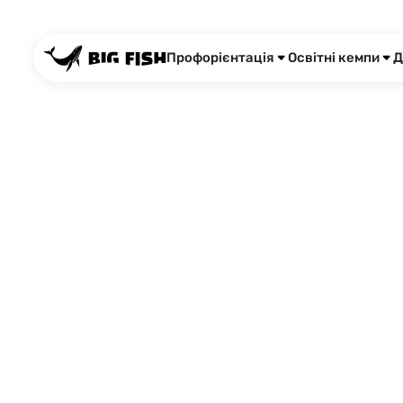
Профорієнтація
Освітні кемпи
Д
КАР’ЄРН
ДИЗАЙНЕР: ПР
ЯКА ПОТРІБ
СЬОГОД
Курс “Кар’єрний Дизайнер” — це перша в 
програма нового покоління,яка формує
спеціалістів на стику психології, ринку п
сучасних методів коучингу