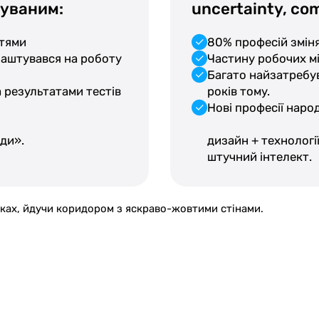
чуваним:
uncertainty, com
ттями
80% професій зміня
лаштувався на роботу
Частину робочих м
Багато найзатребув
а результатами тестів
років тому.
Нові професії наро
йди».
дизайн + технології,
штучний інтелект.