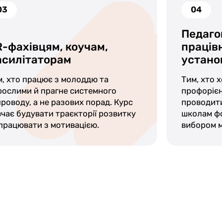
03
04
Педаго
-фахівцям, коучам,
праців
силітаторам
устано
м, хто працює з молоддю та
Тим, хто 
рослими й прагне системного
профорієн
роводу, а не разових порад. Курс
проводити
чає будувати траєкторії розвитку
школам фо
працювати з мотивацією.
вибором м