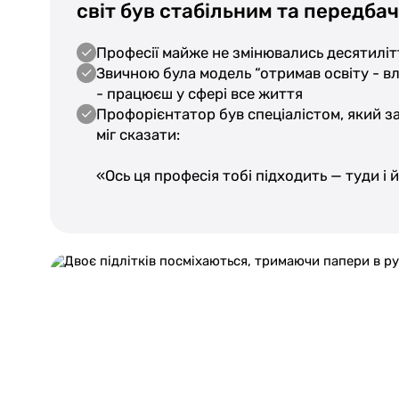
світ був стабільним та передба
Професії майже не змінювались десятилі
Звичною була модель “отримав освіту - в
- працюєш у сфері все життя
Профорієнтатор був спеціалістом, який з
міг сказати:
«Ось ця професія тобі підходить — туди і 