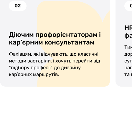
02
HR
Діючим профорієнтаторам і
фа
кар’єрним консультантам
Ти
Фахівцям, які відчувають, що класичні
до
методи застаріли, і хочуть перейти від
суп
“підбору професії” до дизайну
нав
кар’єрних маршрутів.
та 