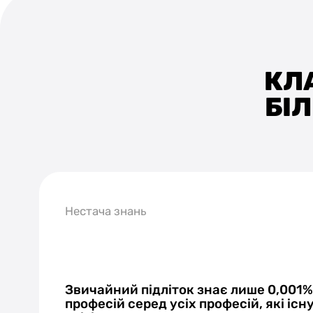
КЛ
БІ
Нестача знань
Звичайний підліток знає лише 0,001
професій серед усіх професій, які існ