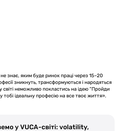
 не знає, яким буде ринок праці через 15–20
рофесії зникнуть, трансформуються і народяться
му світі неможливо покластись на ідею “Пройди
жу тобі ідеальну професію на все твоє життя».
мо у VUCA-світі: volatility,