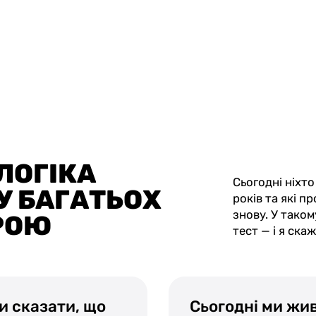
 ЛОГІКА
Сьогодні ніхто
У БАГАТЬОХ
років та які п
знову. У тако
РОЮ
тест — і я ска
и сказати, що
Сьогодні ми живе