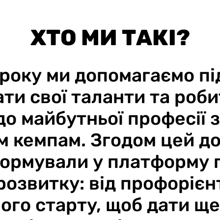
ХТО МИ ТАКІ?
 року ми допомагаємо пі
ти свої таланти та роб
до майбутньої професії 
ім кемпам. Згодом цей до
ормували у платформу 
розвитку: від профорієнт
ного старту, щоб дати ще