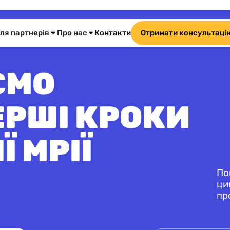
ля партнерів
Про нас
Контакти
Отримати консультаці
ЄМО
ЕРШІ КРОКИ
Ї МРІЇ
По
ци
пр