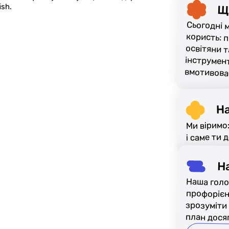
Щ
Сьогодні 
користь: 
освітян
інструмен
вмотивован
Н
Ми віримо
і саме ти 
Н
Наша голо
профорієнта
зрозуміти се
план досяг