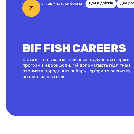
Для підлітків
Для до
Профорієнтаційна платформа
BIF FISH CAREERS
Онлайн-тестування, навчальні модулі, менторські
програми й воркшопи, які допомагають підліткам
отримати поради для вибору кар’єри та розвитку
особистих навичок.