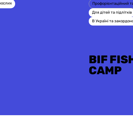
рослих
Профорієнтаційний т
Для дітей та підлітків
В Україні та закордон
BIF FIS
CAMP