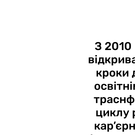
З 2010
відкрива
кроки 
освітн
траснф
циклу 
кар’єр