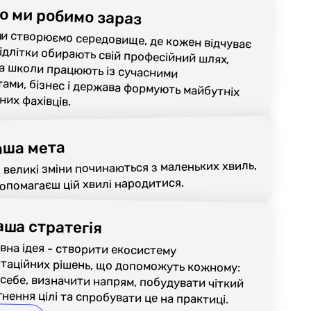
о ми робимо зараз
ми створюємо середовище, де кожен відчуває
підлітки обирають свій професійний шлях,
и та школи працюють із сучасними
тами, бізнес і держава формують майбутніх
их фахівців.
аша мета
: великі зміни починаються з маленьких хвиль,
допомагаєш цій хвилі народитися.
аша стратегія
вна ідея - створити екосистему
ційних рішень, що допоможуть кожному:
бе, визначити напрям, побудувати чіткий
нення цілі та спробувати це на практиці.