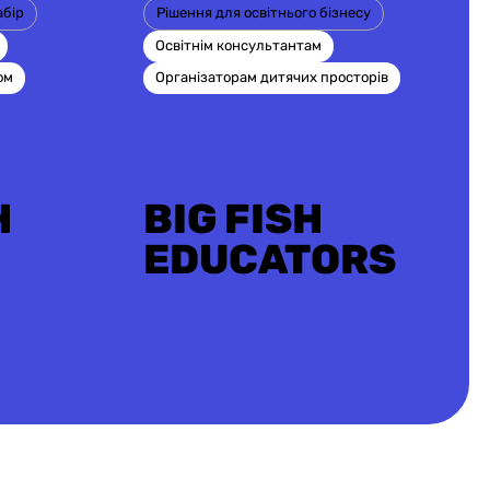
абір
Рішення для освітнього бізнесу
Освітнім консультантам
ом
Організаторам дитячих просторів
H
BIG FISH
EDUCATORS