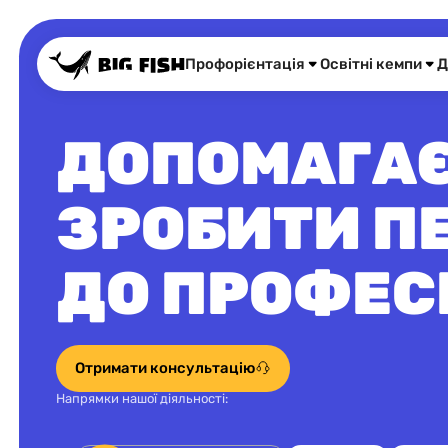
Профорієнтація
Освітні кемпи
Д
ДОПОМАГА
ЗРОБИТИ П
ДО ПРОФЕСІ
Отримати консультацію
Напрямки нашої діяльності: