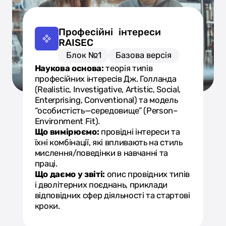
Професійні інтереси
RAISEC
Блок №1
Базова версія
Наукова основа:
теорія типів
професійних інтересів Дж. Голланда
(Realistic, Investigative, Artistic, Social,
Enterprising, Conventional) та модель
“особистість—середовище” (Person–
Environment Fit).
Що вимірюємо:
провідні інтереси та
їхні комбінації, які впливають на стиль
мислення/поведінки в навчанні та
праці.
Що даємо у звіті:
опис провідних типів
і дволітерних поєднань, приклади
відповідних сфер діяльності та стартові
кроки.