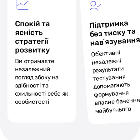
Підтримка
Спокій та
без тиску та
ясність
навʼязуванн
стратегії
розвитку
Обʼєктивні
незалежні
Ви отримаєте
результати
незалежний
тестування
погляд збоку на
допомагають
здібності та
формування
схильності себе як
власне бачення
особистості
майбутнього