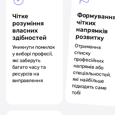
Формуванн
чітки
напрямкі
Чітке
розуміння
власних
розвитку
здібностей
Отримання
списку
професійних
напрямів або
спеціальностей,
які найбільше
підходять саме
Уникнути помилок
у виборі професії,
які заберуть
багато часу та
ресурсів на
виправлення
тобі