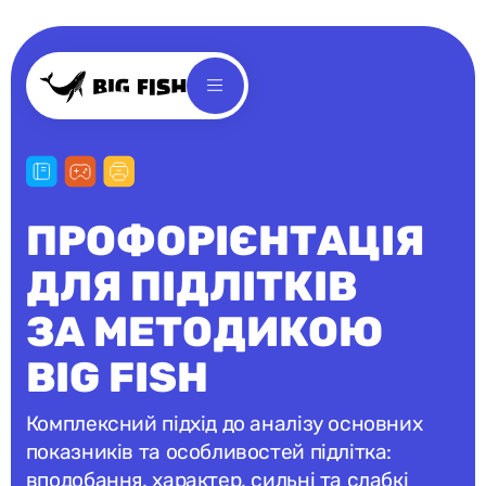
ПРОФОРІЄНТАЦІЯ
ДЛЯ ПІДЛІТКІВ
ЗА МЕТОДИКОЮ
BIG FISH
Комплексний підхід до аналізу основних
показників та особливостей підлітка:
вподобання, характер, сильні та слабкі