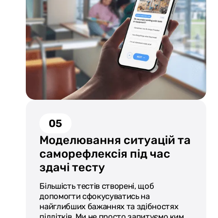
05
Моделювання ситуацій та
саморефлексія під час
здачі тесту
Більшість тестів створені, щоб
допомогти сфокусуватись на
найглибших бажаннях та здібностях
пілдітків. Ми не просто запитуємо ким