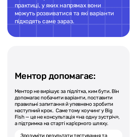
практиці, у яких напрямах вони
можуть розвиватися та які варіанти
підходять саме зараз.
Ментор допомагає:
Ментор не вирішує за підлітка, ким бути. Він
допомагає побачити варіанти, поставити
правильні запитання й упевнено зробити
наступний крок. Саме тому коучинг у Big
Fish — це не консультація «на одну зустріч»,
а підтримка на старті кар’єрного шляху.
Зрозуміти результати тестування та